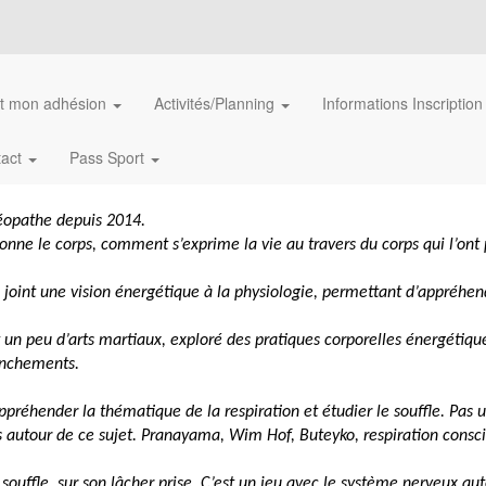
et mon adhésion
Activités/Planning
Informations Inscriptio
tact
Pass Sport
téopathe depuis 2014.
ne le corps, comment s’exprime la vie au travers du corps qui l’ont p
oint une vision énergétique à la physiologie, permettant d’appréhend
 un peu d’arts martiaux, exploré des pratiques corporelles énergétique
ranchements.
réhender la thématique de la respiration et étudier le souffle. Pas u
s autour de ce sujet. Pranayama, Wim Hof, Buteyko, respiration consc
 souffle, sur son lâcher prise. C’est un jeu avec le système nerveux au