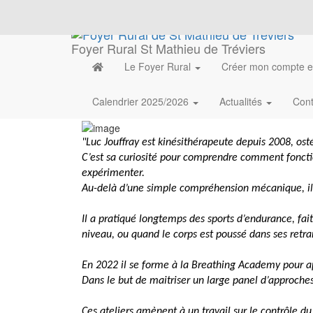
Foyer Rural St Mathieu de Tréviers
Le Foyer Rural
Créer mon compte 
Calendrier 2025/2026
Actualités
Con
"Luc Jouffray est kinésithérapeute depuis 2008, os
C’est sa curiosité pour comprendre comment fonction
expérimenter.
Au-delà d’une simple compréhension mécanique, il j
Il a pratiqué longtemps des sports d’endurance, fait
niveau, ou quand le corps est poussé dans ses ret
En 2022 il se forme à la Breathing Academy pour app
Dans le but de maitriser un large panel d’approche
Ces ateliers amènent à un travail sur le contrôle du