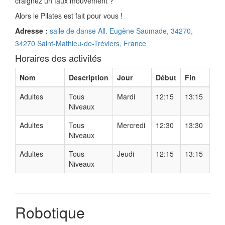
craignez un faux mouvement ?
Alors le Pilates est fait pour vous !
Adresse :
salle de danse All. Eugène Saumade, 34270,
34270 Saint-Mathieu-de-Tréviers, France
Horaires des activités
Nom
Description
Jour
Début
Fin
Adultes
Tous
Mardi
12:15
13:15
Niveaux
Adultes
Tous
Mercredi
12:30
13:30
Niveaux
Adultes
Tous
Jeudi
12:15
13:15
Niveaux
Robotique