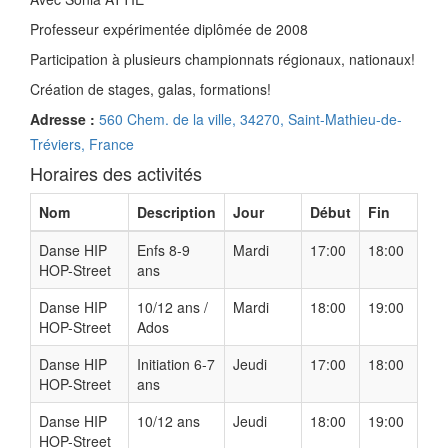
Professeur expérimentée diplômée de 2008
Participation à plusieurs championnats régionaux, nationaux!
Création de stages, galas, formations!
Adresse :
560 Chem. de la ville, 34270, Saint-Mathieu-de-
Tréviers, France
Horaires des activités
Nom
Description
Jour
Début
Fin
Danse HIP
Enfs 8-9
Mardi
17:00
18:00
HOP-Street
ans
Danse HIP
10/12 ans /
Mardi
18:00
19:00
HOP-Street
Ados
Danse HIP
Initiation 6-7
Jeudi
17:00
18:00
HOP-Street
ans
Danse HIP
10/12 ans
Jeudi
18:00
19:00
HOP-Street